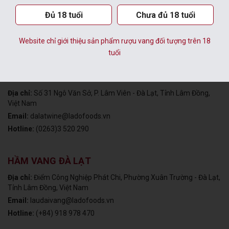
Đủ 18 tuổi
Chưa đủ 18 tuổi
CÔNG TY CỔ PHẦN THỰC PHẨM
Website chỉ giới thiệu sản phẩm rượu vang đối tượng trên 18
LÂM ĐỒNG
tuổi
VĂN PHÒNG TẠI TP. ĐÀ LẠT
Địa chỉ:
Số 31 Ngô Văn Sở, P. Lâm Viên - Đà Lạt, Tỉnh Lâm Đồng,
Việt Nam
Email:
dalatwine@ladofoods.vn
Hotline:
(0263)3 520 290
HẦM VANG ĐÀ LẠT
Địa chỉ:
Điểm Công Nghiệp Phát Chi, Phường Xuân Trường - Đà Lạt,
Tỉnh Lâm Đồng, Việt Nam
Email:
laudaivang@ladofoods.vn
Hotline:
(+84) 918 978 470