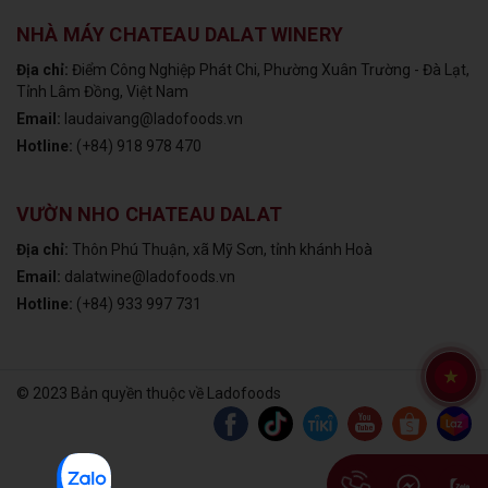
NHÀ MÁY CHATEAU DALAT WINERY
Địa chỉ:
Điểm Công Nghiệp Phát Chi, Phường Xuân Trường - Đà Lạt,
Tỉnh Lâm Đồng, Việt Nam
Email:
laudaivang@ladofoods.vn
Hotline:
(+84) 918 978 470
VƯỜN NHO CHATEAU DALAT
Địa chỉ:
Thôn Phú Thuận, xã Mỹ Sơn, tỉnh khánh Hoà
Email:
dalatwine@ladofoods.vn
Hotline:
(+84) 933 997 731
© 2023 Bản quyền thuộc về Ladofoods