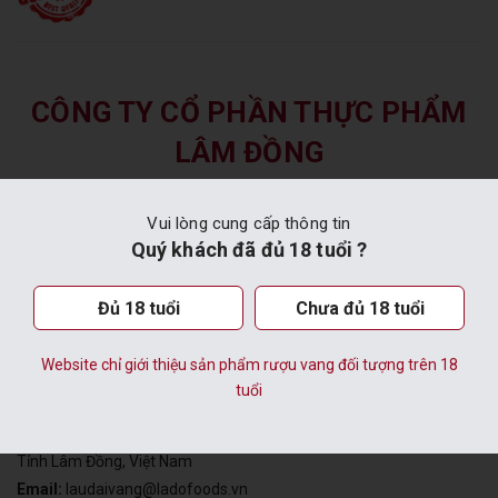
CÔNG TY CỔ PHẦN THỰC PHẨM
LÂM ĐỒNG
VĂN PHÒNG TẠI TP. ĐÀ LẠT
Vui lòng cung cấp thông tin
Quý khách đã đủ 18 tuổi ?
Địa chỉ:
Số 31 Ngô Văn Sở, P. Lâm Viên - Đà Lạt, Tỉnh Lâm Đồng,
Việt Nam
Email:
dalatwine@ladofoods.vn
Đủ 18 tuổi
Chưa đủ 18 tuổi
Hotline:
(0263)3 520 290
Website chỉ giới thiệu sản phẩm rượu vang đối tượng trên 18
tuổi
HẦM VANG ĐÀ LẠT
Địa chỉ:
Điểm Công Nghiệp Phát Chi, Phường Xuân Trường - Đà Lạt,
Tỉnh Lâm Đồng, Việt Nam
Email:
laudaivang@ladofoods.vn