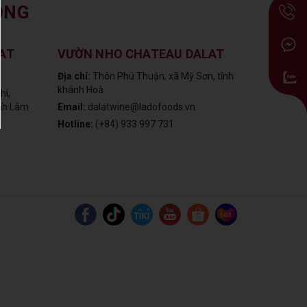
ỒNG
AT
VƯỜN NHO CHATEAU DALAT
Địa chỉ:
Thôn Phú Thuận, xã Mỹ Sơn, tỉnh
khánh Hoà
hi,
ỉnh Lâm
Email:
dalatwine@ladofoods.vn
Hotline:
(+84) 933 997 731