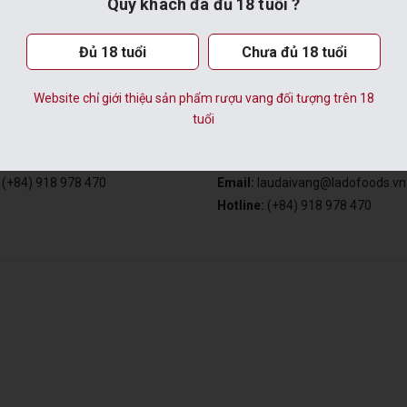
Quý khách đã đủ 18 tuổi ?
NG TY CỔ PHẦN THỰC PHẨM LÂM Đ
Đủ 18 tuổi
Chưa đủ 18 tuổi
VANG ĐÀ LẠT
NHÀ MÁY CHATEAU DAL
WINERY
Website chỉ giới thiệu sản phẩm rượu vang đối tượng trên 18
Điểm Công Nghiệp Phát Chi,
tuổi
Xuân Trường - Đà Lạt, Tỉnh Lâm
Địa chỉ:
Điểm Công Nghiệp Phát C
iệt Nam
Phường Xuân Trường - Đà Lạt, T
audaivang@ladofoods.vn
Đồng, Việt Nam
:
(+84) 918 978 470
Email:
laudaivang@ladofoods.vn
Hotline:
(+84) 918 978 470