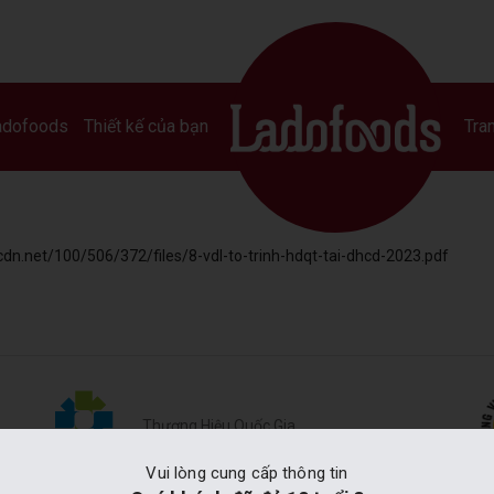
adofoods
Thiết kế của bạn
Tran
cdn.net/100/506/372/files/8-vdl-to-trinh-hdqt-tai-dhcd-2023.pdf
Thương Hiệu Quốc Gia
Vui lòng cung cấp thông tin