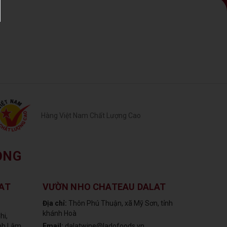
Hàng Việt Nam Chất Lượng Cao
ỒNG
AT
VƯỜN NHO CHATEAU DALAT
Địa chỉ:
Thôn Phú Thuận, xã Mỹ Sơn, tỉnh
khánh Hoà
hi,
ỉnh Lâm
Email:
dalatwine@ladofoods.vn