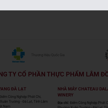
Thương Hiệu Quốc Gia
NG TY CỔ PHẦN THỰC PHẨM LÂM Đ
VANG ĐÀ LẠT
NHÀ MÁY CHATEAU DAL
WINERY
Điểm Công Nghiệp Phát Chi,
Xuân Trường - Đà Lạt, Tỉnh Lâm
Địa chỉ:
Điểm Công Nghiệp Phát C
iệt Nam
Phường Xuân Trường - Đà Lạt, T