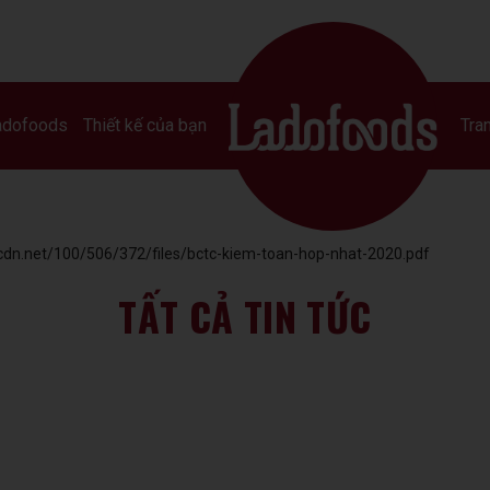
adofoods
Thiết kế của bạn
Tran
cdn.net/100/506/372/files/bctc-kiem-toan-hop-nhat-2020.pdf
TẤT CẢ TIN TỨC