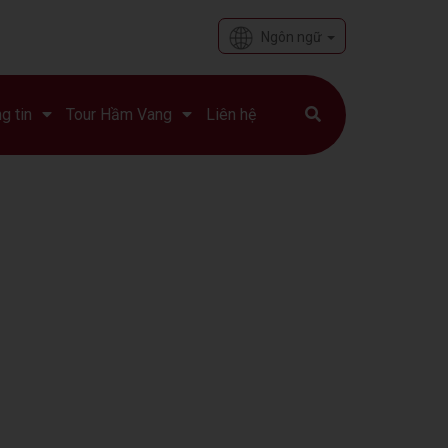
Ngôn ngữ
g tin
Tour Hầm Vang
Liên hệ