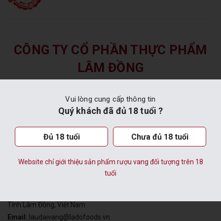
CÔNG TY CỔ PHẦN THỰC PHẨM
LÂM ĐỒNG
VĂN PHÒNG TẠI TP. ĐÀ LẠT
Vui lòng cung cấp thông tin
Quý khách đã đủ 18 tuổi ?
Địa chỉ:
Số 31 Ngô Văn Sở, P. Lâm Viên - Đà Lạt, Tỉnh Lâm Đồng,
Việt Nam
Email:
dalatwine@ladofoods.vn
Đủ 18 tuổi
Chưa đủ 18 tuổi
Hotline:
(0263)3 520 290
Website chỉ giới thiệu sản phẩm rượu vang đối tượng trên 18
tuổi
HẦM VANG ĐÀ LẠT
Địa chỉ:
Điểm Công Nghiệp Phát Chi, Phường Xuân Trường - Đà Lạt,
Tỉnh Lâm Đồng, Việt Nam
Email:
laudaivang@ladofoods.vn