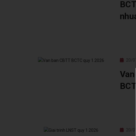
BCTC
nhu
20/0
Van
BCT
20/0