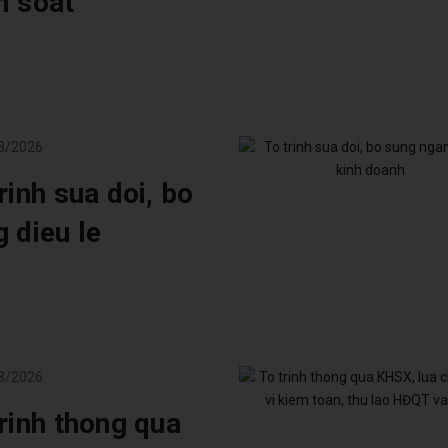
m soat
8/2026
rinh sua doi, bo
 dieu le
8/2026
rinh thong qua