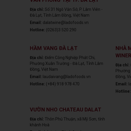
Địa chỉ:
Số 31 Ngô Văn Sở, P. Lâm Viên -
Đà Lạt, Tỉnh Lâm Đồng, Việt Nam
Email:
dalatwine@ladofoods.vn
Hotline:
(0263)3 520 290
HẦM VANG ĐÀ LẠT
NHÀ 
WINE
Địa chỉ:
Điểm Công Nghiệp Phát Chi,
Phường Xuân Trường - Đà Lạt, Tỉnh Lâm
Địa chỉ:
Đồng, Việt Nam
Phường 
Email:
laudaivang@ladofoods.vn
Đồng, V
Hotline:
(+84) 918 978 470
Email:
l
Hotline
VƯỜN NHO CHATEAU DALAT
Địa chỉ:
Thôn Phú Thuận, xã Mỹ Sơn, tỉnh
khánh Hoà