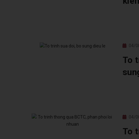
kie
04/0
To t
sung
04/0
To t