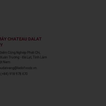
MÁY CHATEAU DALAT
RY
Điểm Công Nghiệp Phát Chi,
Xuân Trường - Đà Lạt, Tỉnh Lâm
iệt Nam
audaivang@ladofoods.vn
:
(+84) 918 978 470