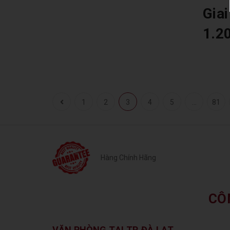
Giai
1.2
1
2
3
4
5
...
81
Hàng Chính Hãng
CÔ
VĂN PHÒNG TẠI TP. ĐÀ LẠT