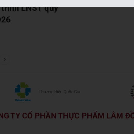
 trinh LNST quy
026
Thương Hiệu Quốc Gia
NG TY CỔ PHẦN THỰC PHẨM LÂM Đ