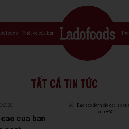
adofoods
Thiết kế của bạn
Tran
TẤT CẢ TIN TỨC
8/2026
 cao cua ban