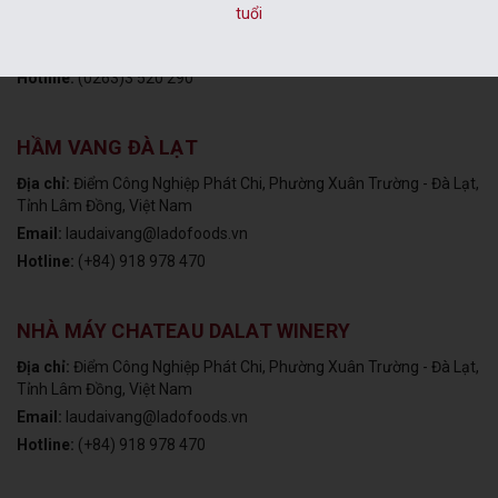
Địa chỉ:
Số 31 Ngô Văn Sở, P. Lâm Viên - Đà Lạt, Tỉnh Lâm Đồng,
tuổi
Việt Nam
Email:
dalatwine@ladofoods.vn
Hotline:
(0263)3 520 290
HẦM VANG ĐÀ LẠT
Địa chỉ:
Điểm Công Nghiệp Phát Chi, Phường Xuân Trường - Đà Lạt,
Tỉnh Lâm Đồng, Việt Nam
Email:
laudaivang@ladofoods.vn
Hotline:
(+84) 918 978 470
NHÀ MÁY CHATEAU DALAT WINERY
Địa chỉ:
Điểm Công Nghiệp Phát Chi, Phường Xuân Trường - Đà Lạt,
Tỉnh Lâm Đồng, Việt Nam
Email:
laudaivang@ladofoods.vn
Hotline:
(+84) 918 978 470