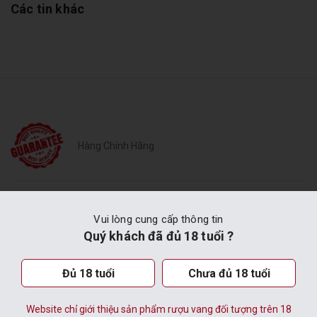
Các tin khác
Hàng Chính Hãng
Vui lòng cung cấp thông tin
CÔNG TY CỔ PHẦN THỰC PHẨM
Quý khách đã đủ 18 tuổi ?
LÂM ĐỒNG
Đủ 18 tuổi
Chưa đủ 18 tuổi
VĂN PHÒNG TẠI TP. ĐÀ LẠT
Website chỉ giới thiệu sản phẩm rượu vang đối tượng trên 18