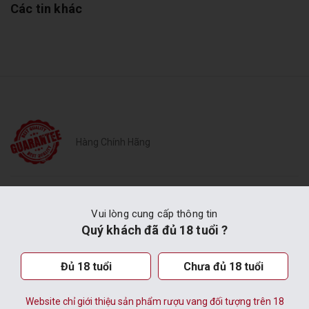
Các tin khác
Hàng Chính Hãng
Vui lòng cung cấp thông tin
CÔNG TY CỔ PHẦN THỰC PHẨM
Quý khách đã đủ 18 tuổi ?
LÂM ĐỒNG
Đủ 18 tuổi
Chưa đủ 18 tuổi
VĂN PHÒNG TẠI TP. ĐÀ LẠT
Website chỉ giới thiệu sản phẩm rượu vang đối tượng trên 18