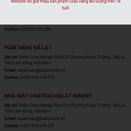
Website chỉ giới thiệu sản phẩm rượu vang đối tượng trên 18
tuổi
Địa chỉ:
Số 31 Ngô Văn Sở, P. Lâm Viên - Đà Lạt, Tỉnh Lâm Đồng,
Việt Nam
Email:
dalatwine@ladofoods.vn
Hotline:
(0263)3 520 290
HẦM VANG ĐÀ LẠT
Địa chỉ:
Điểm Công Nghiệp Phát Chi, Phường Xuân Trường - Đà Lạt,
Tỉnh Lâm Đồng, Việt Nam
Email:
laudaivang@ladofoods.vn
Hotline:
(+84) 918 978 470
NHÀ MÁY CHATEAU DALAT WINERY
Địa chỉ:
Điểm Công Nghiệp Phát Chi, Phường Xuân Trường - Đà Lạt,
Tỉnh Lâm Đồng, Việt Nam
Email:
laudaivang@ladofoods.vn
Hotline:
(+84) 918 978 470