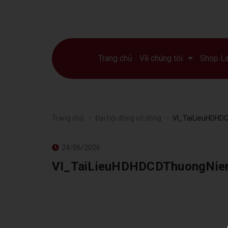
Trang chủ
Về chúng tôi
Shop L
Trang chủ
Đại hội đồng cổ đông
VI_TaiLieuHDHD
24/06/2026
VI_TaiLieuHDHDCDThuongNie