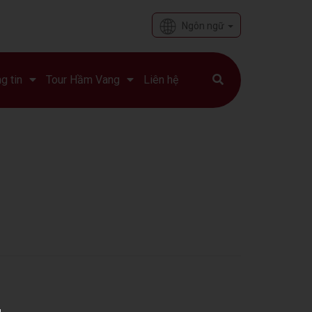
Ngôn ngữ
g tin
Tour Hầm Vang
Liên hệ