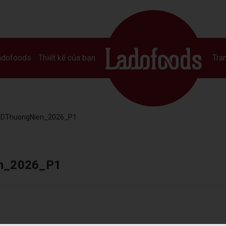
adofoods
Thiết kế của bạn
Tran
CDThuongNien_2026_P1
n_2026_P1