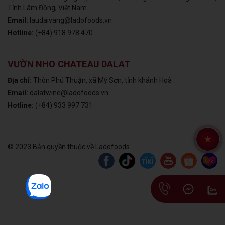
Tỉnh Lâm Đồng, Việt Nam
Email:
laudaivang@ladofoods.vn
Hotline:
(+84) 918 978 470
VƯỜN NHO CHATEAU DALAT
Địa chỉ:
Thôn Phú Thuận, xã Mỹ Sơn, tỉnh khánh Hoà
Email:
dalatwine@ladofoods.vn
Hotline:
(+84) 933 997 731
© 2023 Bản quyền thuộc về Ladofoods