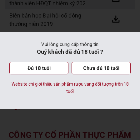
thành viên HĐQT nhiệm kỳ 2020
– 2025
Biên bản họp Đại hội cổ đông
thường niên 2019
1
2
Vui lòng cung cấp thông tin
Quý khách đã đủ 18 tuổi ?
Đủ 18 tuổi
Chưa đủ 18 tuổi
Website chỉ giới thiệu sản phẩm rượu vang đối tượng trên 18
tuổi
Hàng Chính Hãng
CÔNG TY CỔ PHẦN THỰC PHẨM