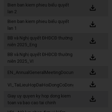
Bien ban kiem phieu biểu quyết
lan 2
Bien ban kiem phieu biểu quyết
lan 1
BB và Nghị quyết ĐHĐCĐ thường
niên 2025_Eng
BB và Nghị quyết ĐHĐCĐ thường
niên 2025_VI
EN_AnnualGeneralMeetingDocuments_2025_P1
VI_TaiLieuHopDaiHoiDongCoDongThuongNien_202
Giay uy quyen ky hop dong kiem
toan va bao cao tai chinh