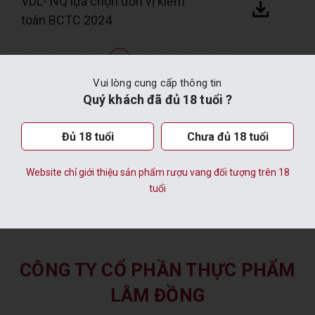
VDL- NQ lựa chọn đơn vị kiểm
toán BCTC 2024
1
...
3
4
5
6
7
...
20
Vui lòng cung cấp thông tin
Quý khách đã đủ 18 tuổi ?
Đủ 18 tuổi
Chưa đủ 18 tuổi
Website chỉ giới thiệu sản phẩm rượu vang đối tượng trên 18
tuổi
Hàng Chính Hãng
CÔNG TY CỔ PHẦN THỰC PHẨM
LÂM ĐỒNG