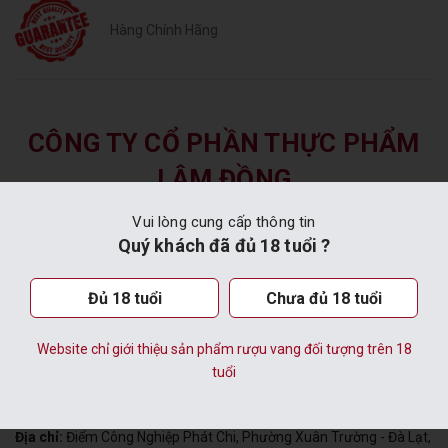
Hàng Chính Hãng
CÔNG TY CỔ PHẦN THỰC PHẨM
LÂM ĐỒNG
Vui lòng cung cấp thông tin
VĂN PHÒNG TẠI TP. ĐÀ LẠT
Quý khách đã đủ 18 tuổi ?
Địa chỉ:
Số 31 Ngô Văn Sở, P. Lâm Viên - Đà Lạt, Tỉnh Lâm Đồng,
Việt Nam
Đủ 18 tuổi
Chưa đủ 18 tuổi
Email:
dalatwine@ladofoods.vn
Hotline:
(0263)3 520 290
Website chỉ giới thiệu sản phẩm rượu vang đối tượng trên 18
tuổi
HẦM VANG ĐÀ LẠT
Địa chỉ:
Điểm Công Nghiệp Phát Chi, Phường Xuân Trường - Đà Lạt,