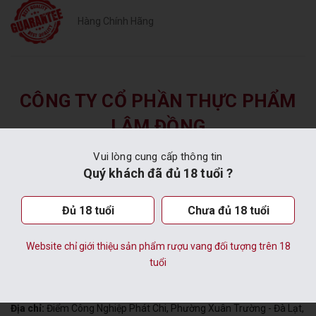
Hàng Chính Hãng
CÔNG TY CỔ PHẦN THỰC PHẨM
LÂM ĐỒNG
Vui lòng cung cấp thông tin
VĂN PHÒNG TẠI TP. ĐÀ LẠT
Quý khách đã đủ 18 tuổi ?
Địa chỉ:
Số 31 Ngô Văn Sở, P. Lâm Viên - Đà Lạt, Tỉnh Lâm Đồng,
Việt Nam
Đủ 18 tuổi
Chưa đủ 18 tuổi
Email:
dalatwine@ladofoods.vn
Hotline:
(0263)3 520 290
Website chỉ giới thiệu sản phẩm rượu vang đối tượng trên 18
tuổi
HẦM VANG ĐÀ LẠT
Địa chỉ:
Điểm Công Nghiệp Phát Chi, Phường Xuân Trường - Đà Lạt,